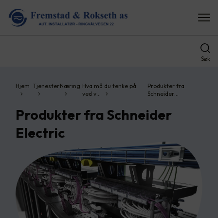
Søk
Hjem
Tjenester
Næring
Hva må du tenke på
Produkter fra
ved v…
Schneider…
Produkter fra Schneider
Electric