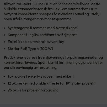
til hver PoE-port. S-One DPM er Schneiders hullbilde, dette
hullbilde stammer historisk fra LexCom varemerket. DPM
betyr at konnektoren sneppes fast direkte i panel og uttak, i
noen tilfelle trenger man montasjeramme.
Systemgaranti sammen med Actassi kabel
Komponent- og linksertifisert av 3dje part
Enkel å koble uten bruk av verktøy
Støtter PoE Type 4 (100 W)
Produktene leveres i tre miljøvennlige forpakningsenheter og
konnektoren leveres åpen, klar til terminering og prisenhet er
per stk uavhengig av forpakning:
1 pk, pakket enkeltvis i poser med etikett
12 pk, i eske med praktiskt feste for 19” stativ, prosjekt
96 pk, i stor prosjektforpakning