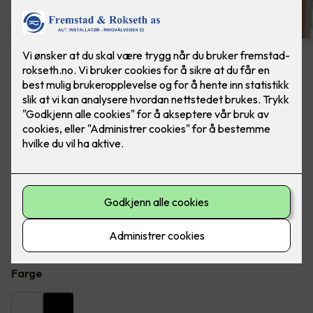
4 stk sorte LED downlights
rehab inkl. LED dimmer
Ferdig montert - Junistar ECO 2700 m/ LED
dimmer, fra SG Armaturen.
Flott LED downlight med 42 graders spredning og 30
graders vipp i to retninger til innendørs bruke, inkl. LED
dimmer. Inkludert montering.
Farge