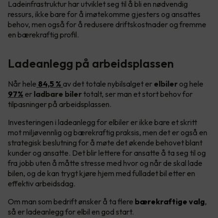
Ladeinfrastruktur har utviklet seg til å bli en nødvendig
ressurs, ikke bare for å imøtekomme gjesters og ansattes
behov, men også for å redusere driftskostnader og fremme
en bærekraftig profil.
Ladeanlegg på arbeidsplassen
Når hele
84,5 %
av det totale nybilsalget er
elbiler
og hele
97%
er
ladbare biler
totalt, ser man et stort behov for
tilpasninger på arbeidsplassen.
Investeringen i ladeanlegg for elbiler er ikke bare et skritt
mot miljøvennlig og bærekraftig praksis, men det er også en
strategisk beslutning for å møte det økende behovet blant
kunder og ansatte. Det blir lettere for ansatte å ta seg til og
fra jobb uten å måtte stresse med hvor og når de skal lade
bilen, og de kan trygt kjøre hjem med fulladet bil etter en
effektiv arbeidsdag.
Om man som bedrift ønsker å ta flere
bærekraftige valg
,
så er ladeanlegg for elbil en god start.