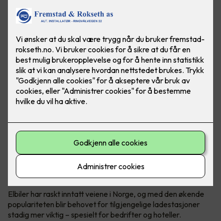
Elbil er fremtiden. Gjør hverdagen til ansatte og gjester
enklere ved å installere ladeanlegg på arbeidsplassen.
Foto: Marthe Thu (Zaptec)
Utskifting til elbiler
Elbiler har raskt inntatt veiene i Norge, og med den økende
populariteten blir behovet for tilgjengelige ladestasjoner
stadig mer viktig – spesielt for bedrifter og hoteller.