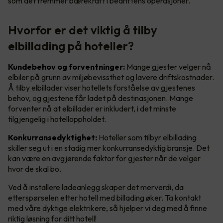
som det fremmer bærekraft i bedriftens operasjoner.
Hvorfor er det viktig å tilby
elbillading på hoteller?
Kundebehov og forventninger:
Mange gjester velger nå
elbiler på grunn av miljøbevissthet og lavere driftskostnader.
Å tilby elbillader viser hotellets forståelse av gjestenes
behov, og gjestene får ladet på destinasjonen. Mange
forventer nå at elbillader er inkludert, i det minste
tilgjengelig i hotelloppholdet.
Konkurransedyktighet:
Hoteller som tilbyr elbillading
skiller seg ut i en stadig mer konkurransedyktig bransje. Det
kan være en avgjørende faktor for gjester når de velger
hvor de skal bo.
Ved å installere ladeanlegg skaper det merverdi, da
etterspørselen etter hotell med billading øker. Ta kontakt
med våre dyktige elektrikere, så hjelper vi deg med å finne
riktig løsning for ditt hotell!