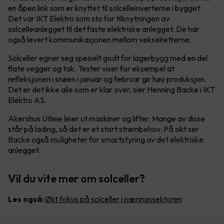
en åpen link som er knyttet til solcelleinverterne i bygget.
Det var IKT Elektro som sto for tilknytningen av
solcelleanlegget til det faste elektriske anlegget. De har
også levert kommunikasjonen mellom vekselretterne.
Solceller egner seg spesielt godt for lagerbygg med en del
flate vegger og tak. Tester viser for eksempel at
refleksjonen i snøen i januar og februar gir høy produksjon.
Det er det ikke alle som er klar over, sier Henning Backe i IKT
Elektro AS.
Akershus Utleie leier ut maskiner og lifter. Mange av disse
står på lading, så det er et stort strømbehov. På sikt ser
Backe også muligheter for smartstyring av det elektriske
anlegget.
Vil du vite mer om solceller?
Les også:
Økt fokus på solceller i næringssektoren