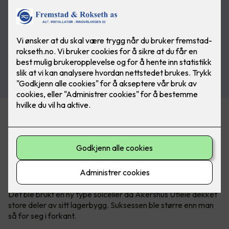
Næringsbygg med store flater egner
seg godt til solceller
- det viser pilotprosjektet hos Akershus
Utleie.
Det ble brukt en ny type solceller da Akershus Utleie dekket
store deler av sitt lagerbygg. Suksessen ble større enn man
så for seg i forkant.