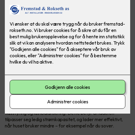
Flere og flere produsenter går mot smarte elbilladere, som
lader både raskere og mer effektivt. De smarte laderne er
koblet opp mot nett og gir blant annet raskere lading,
tidsstyring og lastbalansering. Dette betyr at laderen
tilpasser seg ledig strømkapasitet, og lader mer effektivt,
når huset bruker mindre – for eksempel når du sover.