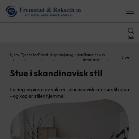
Søk
Hjem
Tjenester
Privat
Inspirasjonsguiden
Skandinavisk
Stue
interiørsti…
Stue i skandinavisk stil
La deg inspirere av vakker, skandinavisk interiørstil i stua
- og kopier stilen hjemme!