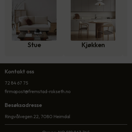
Stue
Kjøkken
Kontakt oss
72 84 67 75
firmapost@fremstad-rokseth.no
Besøksadresse
Ringvålvegen 22, 7080 Heimdal