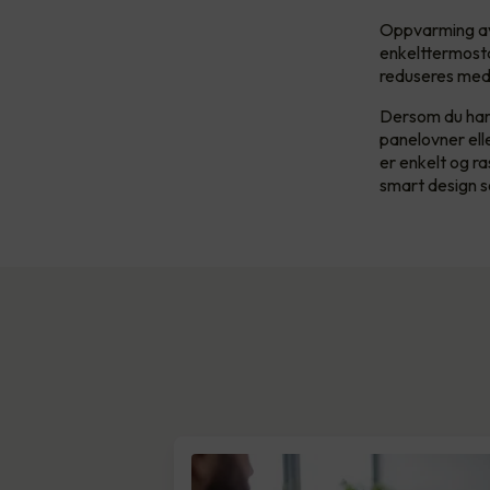
Oppvarming av 
enkelttermosta
reduseres med 
Dersom du har 
panelovner ell
er enkelt og r
smart design s