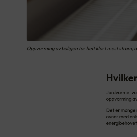
Oppvarming av boligen tar helt klart mest strøm, d
Hvilke
Jordvarme, va
oppvarming avh
Det er mange m
ovner med enke
energibehovet 