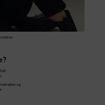
stnadene.
e?
falt
n.
armekabler og
e