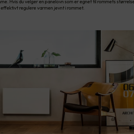
mme. Hvis du velger en panelovn som er egnet til rommets størrelse 
g effektivt regulere varmen jevnt i rommet.