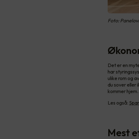
Foto: Panelov
Økonom
Det er en myte
har styringssy
ulike rom og a
du sover eller
kommer hjem.
Les også:
Spar
Mest e