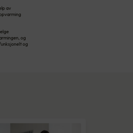
elp av
 oppvarming
velge
varmingen, og
funksjonelt og