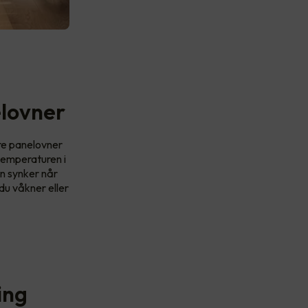
lovner
ere panelovner
temperaturen i
en synker når
du våkner eller
ing