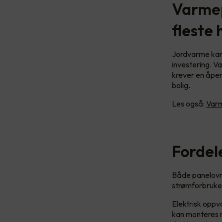
Varmep
fleste
Jordvarme kan 
investering. V
krever en åpen
bolig.
Les også:
Varm
Fordel
Både panelovn
strømforbruket 
Elektrisk opp
kan monteres m