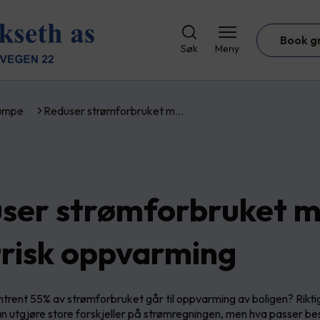
Book g
Søk
Meny
umpe
Reduser strømforbruket m…
ser strømforbruket 
trisk oppvarming
mtrent 55% av strømforbruket går til oppvarming av boligen? Rikti
 utgjøre store forskjeller på strømregningen, men hva passer best 