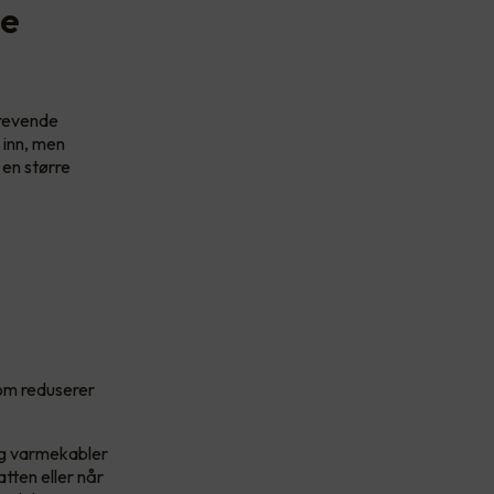
de
krevende
 inn, men
 en større
om reduserer
og varmekabler
tten eller når