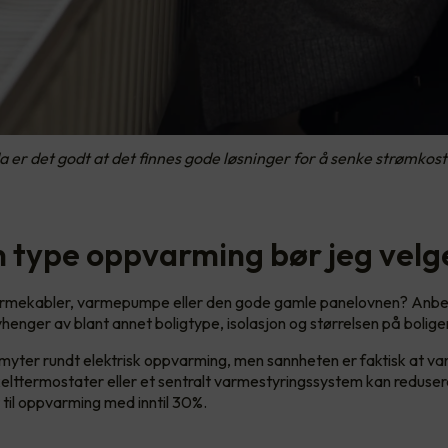
a er det godt at det finnes gode løsninger for å senke strømko
n type oppvarming bør jeg velg
rmekabler, varmepumpe eller den gode gamle panelovnen? Anbe
enger av blant annet boligtype, isolasjon og størrelsen på bolige
yter rundt elektrisk oppvarming, men sannheten er faktisk at v
lttermostater eller et sentralt varmestyringssystem kan reduser
til oppvarming med inntil 30%.