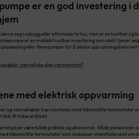
umpe er en god investering i 
 hjem
lønne seg i nybygg eller etterisolerte hus, men er en kostbar og 
armepumpe er en middels kostbar investering som raskt tjener seg
 planløsning eller flere pumper for å dekke oppvarmingsbehovet i
ekabler, varmefolie eller varmematte?
ene med elektrisk oppvarming
er og varmekabler kan monteres med tidsinnstilte termostater s
(link til Nobø artikkel)
varming kan være både praktisk og økonomisk. Både panelovner 
ed tidsinnstilte termostater som reduserer strømforbruket om na