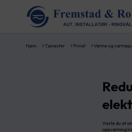
Hjem
Tjenester
Privat
Varme og varmep
Redu
elek
Visste du at o
oppvarming kan