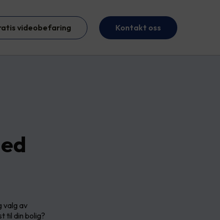
ratis videobefaring
Kontakt oss
med
g valg av
til din bolig?