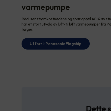
varmepumpe
Reduser strømkostnadene og spar opptil 40 % av str
har et stort utvalg av luft-til luft varmepumper fra Pa
farger.
Utforsk Panasonic Flagship
Dette s