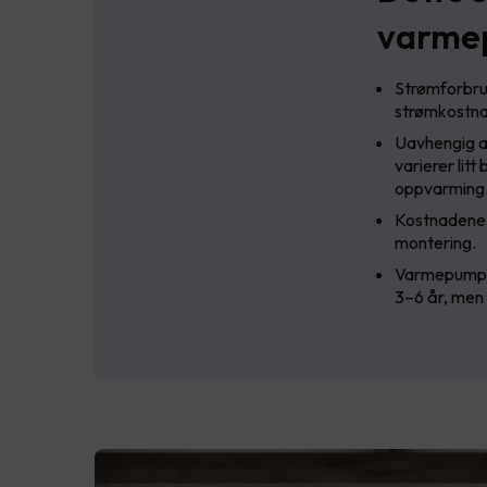
varme
Strømforbruk
strømkostn
Uavhengig av
varierer litt
oppvarming
Kostnadene 
montering.
Varmepumpene
3–6 år, men