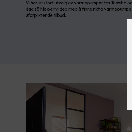
Vi har et stort utvalg av varmepumper fra Toshiba og
dag så hjelper vi deg med å finne riktig varmepumpe ti
uforpliktende tilbud.