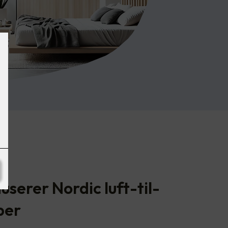
serer Nordic luft-til-
per