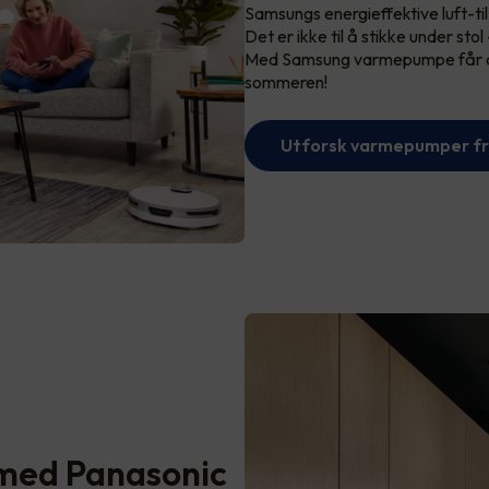
Samsungs energieffektive luft-til
Det er ikke til å stikke under stol
Med Samsung varmepumpe får du 
sommeren!
Utforsk varmepumper f
med Panasonic