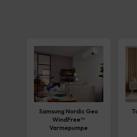
Samsung Nordic Geo
T
WindFree™️
Varmepumpe