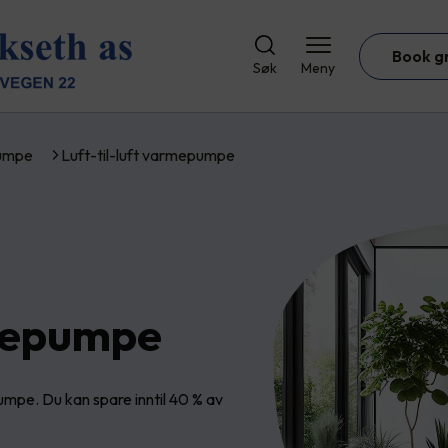
Book g
Søk
Meny
umpe
Luft-til-luft varmepumpe
rmepumpe
mpe. Du kan spare inntil 40 % av