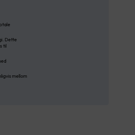
totale
i. Dette
 til
med
ligvis mellom