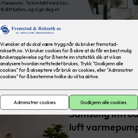
 Panasonic. Ta kontakt med oss i
l ditt behov, og vi gir deg et
Samsung introdu
luft varmepum