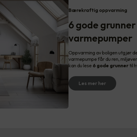
Bærekraftig oppvarming
6 gode grunner t
varmepumper
Oppvarming av boligen utgjør d
varmepumpe får du ren, miljøven
kan du lese
6 gode grunner
til 
Les mer her