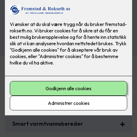
Noen boligtiltak som gir støtte fra
Enova
Smart strømstyring for bolig
Smart varmtvannsbereder