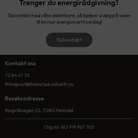
Trenger du energirådgivning?
Ta kontakt med våre elektrikere, så hjelper vi deg på veien
til en mer energismart hverdag!
Ta kontakt
Kontakt oss
72 84 67 75
firmapost@fremstad-rokseth.no
Besøksadresse
Ringvålvegen 22, 7080 Heimdal
Org.no: NO 919 967 765