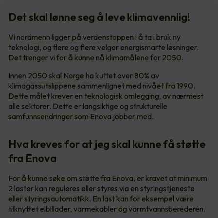
Det skal lønne seg å leve klimavennlig!
Vi nordmenn ligger på verdenstoppen i å ta i bruk ny
teknologi, og flere og flere velger energismarte løsninger.
Det trenger vi for å kunne nå klimamålene for 2050.
Innen 2050 skal Norge ha kuttet over 80% av
klimagassutslippene sammenlignet med nivået fra 1990.
Dette målet krever en teknologisk omlegging, av nærmest
alle sektorer. Dette er langsiktige og strukturelle
samfunnsendringer som Enova jobber med.
Hva kreves for at jeg skal kunne få støtte
fra Enova
For å kunne søke om støtte fra Enova, er kravet at minimum
2 laster kan reguleres eller styres via en styringstjeneste
eller styringsautomatikk. En last kan for eksempel være
tilknyttet elbillader, varmekabler og varmtvannsberederen.